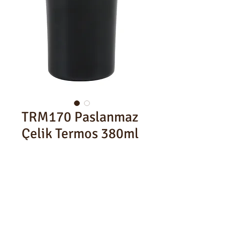
TRM170 Paslanmaz
Çelik Termos 380ml
380ml
Pipetli Kapak
Ürün Ölçüsü : Ø80x170mm
Koli İçi : 50 Adet
Koli Ölçüsü : 45x45x37,5cm
Brüt: 13,3Kg Net: 12,4 Kg