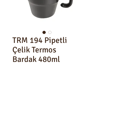
TRM 194 Pipetli
Çelik Termos
Bardak 480ml
480ml
Çelik Pipet
Ürün Ölçüsü : 97x120x70mm
Koli İçi : 25 Adet
Koli Ölçüsü : 72x52,5x14,5cm
Brüt: 8 Kg Net: 7 Kg
Tüm hakları saklıdır. Design By EK