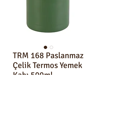
TRM 168 Paslanmaz
Çelik Termos Yemek
Kabı 500ml
500ml
Ürün Ölçüsü : Ø90x180mm
Koli İçi : 25 Adet
Koli Ölçüsü : 50x50x20cm
Brüt : 7,9kg Net : 7kg